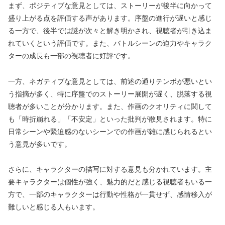
まず、ポジティブな意見としては、ストーリーが後半に向かって
盛り上がる点を評価する声があります。序盤の進行が遅いと感じ
る一方で、後半では謎が次々と解き明かされ、視聴者が引き込ま
れていくという評価です。また、バトルシーンの迫力やキャラク
ターの成長も一部の視聴者に好評です。
一方、ネガティブな意見としては、前述の通りテンポが悪いとい
う指摘が多く、特に序盤でのストーリー展開が遅く、脱落する視
聴者が多いことが分かります。また、作画のクオリティに関して
も「時折崩れる」「不安定」といった批判が散見されます。特に
日常シーンや緊迫感のないシーンでの作画が雑に感じられるとい
う意見が多いです。
さらに、キャラクターの描写に対する意見も分かれています。主
要キャラクターは個性が強く、魅力的だと感じる視聴者もいる一
方で、一部のキャラクターは行動や性格が一貫せず、感情移入が
難しいと感じる人もいます。