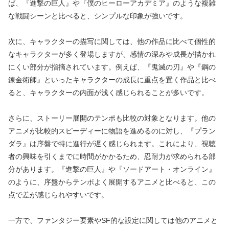
ば、『進撃の巨人』や『僕のヒーローアカデミア』のような複雑
な戦闘シーンと比べると、シンプルな印象が強いです。
次に、キャラクターの描写に関しては、他の作品に比べて個性的
なキャラクターが多く登場しますが、感情の深みや成長が描かれ
にくい部分が指摘されています。例えば、『鬼滅の刃』や『鋼の
錬金術師』といったキャラクターの成長に重点を置く作品と比べ
ると、キャラクターの内面が浅く感じられることが多いです。
さらに、ストーリー展開のテンポも比較の対象となります。他の
アニメが比較的スピーディーに物語を進めるのに対し、『プラン
ダラ』は序盤で特に進行が遅く感じられます。これにより、視聴
者の興味を引くまでに時間がかかるため、忍耐力が求められる部
分があります。『進撃の巨人』や『ソードアート・オンライン』
のように、序盤からテンポよく展開するアニメと比べると、この
点で差が感じられやすいです。
一方で、ファンタジー要素やSF的な設定に関しては他のアニメと