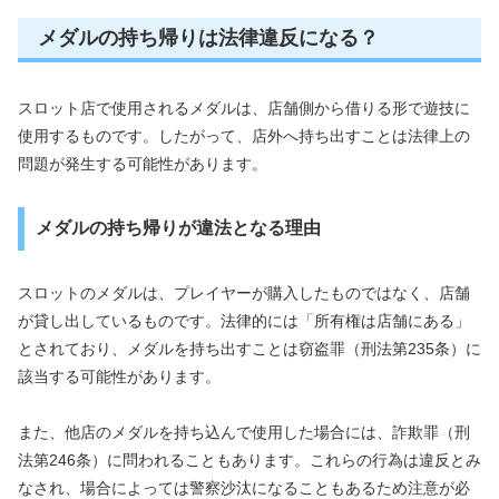
メダルの持ち帰りは法律違反になる？
スロット店で使用されるメダルは、店舗側から借りる形で遊技に
使用するものです。したがって、店外へ持ち出すことは法律上の
問題が発生する可能性があります。
メダルの持ち帰りが違法となる理由
スロットのメダルは、プレイヤーが購入したものではなく、店舗
が貸し出しているものです。法律的には「所有権は店舗にある」
とされており、メダルを持ち出すことは窃盗罪（刑法第235条）に
該当する可能性があります。
また、他店のメダルを持ち込んで使用した場合には、詐欺罪（刑
法第246条）に問われることもあります。これらの行為は違反とみ
なされ、場合によっては警察沙汰になることもあるため注意が必