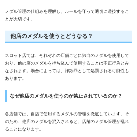
メダル管理の仕組みを理解し、ルールを守って適切に遊技するこ
とが大切です。
他店のメダルを使うとどうなる？
スロット店では、それぞれの店舗ごとに独自のメダルを使用して
おり、他の店のメダルを持ち込んで使用することは不正行為とみ
なされます。場合によっては、詐欺罪として処罰される可能性も
あります。
なぜ他店のメダルを使うのが禁止されているのか？
各店舗では、自店で使用するメダルの管理を徹底しています。そ
のため、他店のメダルを混入されると、店舗のメダル管理が乱れ
ることになります。