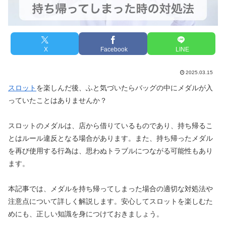
X
Facebook
LINE
2025.03.15
スロット
を楽しんだ後、ふと気づいたらバッグの中にメダルが入
っていたことはありませんか？
スロットのメダルは、店から借りているものであり、持ち帰るこ
とはルール違反となる場合があります。また、持ち帰ったメダル
を再び使用する行為は、思わぬトラブルにつながる可能性もあり
ます。
本記事では、メダルを持ち帰ってしまった場合の適切な対処法や
注意点について詳しく解説します。安心してスロットを楽しむた
めにも、正しい知識を身につけておきましょう。