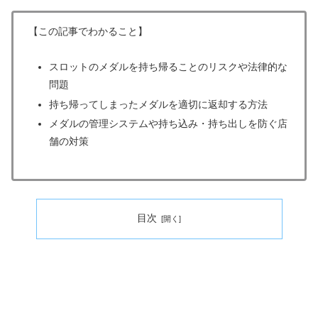
【この記事でわかること】
スロットのメダルを持ち帰ることのリスクや法律的な
問題
持ち帰ってしまったメダルを適切に返却する方法
メダルの管理システムや持ち込み・持ち出しを防ぐ店
舗の対策
目次