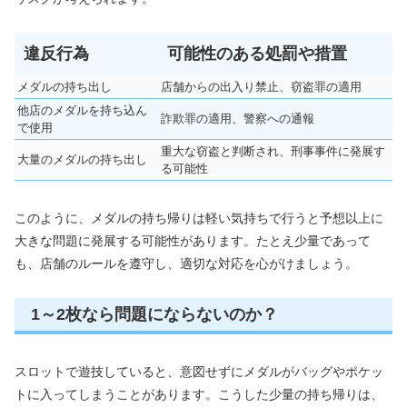
違反行為
可能性のある処罰や措置
メダルの持ち出し
店舗からの出入り禁止、窃盗罪の適用
他店のメダルを持ち込ん
詐欺罪の適用、警察への通報
で使用
重大な窃盗と判断され、刑事事件に発展す
大量のメダルの持ち出し
る可能性
このように、メダルの持ち帰りは軽い気持ちで行うと予想以上に
大きな問題に発展する可能性があります。たとえ少量であって
も、店舗のルールを遵守し、適切な対応を心がけましょう。
1～2枚なら問題にならないのか？
スロットで遊技していると、意図せずにメダルがバッグやポケッ
トに入ってしまうことがあります。こうした少量の持ち帰りは、