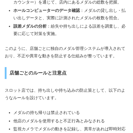
カウンター）を通じて、店内にあるメダルの総数を把握。
ホールコンピューターのデータ確認
：メダルの貸し出し・払
い出しデータと、実際に計測されたメダルの枚数を照合。
誤差メダルの分析
：紛失や持ち出しによる誤差を調査し、必
要に応じて対策を実施。
このように、店舗ごとに独自のメダル管理システムが導入されて
おり、不正や異常な動きを防止する仕組みが整っています。
店舗ごとのルールと注意点
スロット店では、持ち出しや持ち込みの防止策として、以下のよ
うなルールを設けています。
メダルの持ち帰りは禁止されている
他店のメダルを使用すると不正行為とみなされる
監視カメラでメダルの動きを記録し、異常があれば即時対応