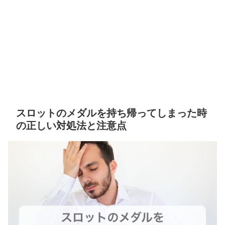
スロットのメダルを持ち帰ってしまった時
の正しい対処法と注意点