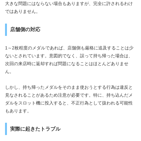
大きな問題にはならない場合もありますが、完全に許されるわけ
ではありません。
店舗側の対応
1～2枚程度のメダルであれば、店舗側も厳格に追及することは少
ないとされています。意図的でなく、誤って持ち帰った場合は、
次回の来店時に返却すれば問題になることはほとんどありませ
ん。
しかし、持ち帰ったメダルをそのまま使おうとする行為は違反と
見なされることがあるため注意が必要です。特に、持ち込んだメ
ダルをスロット機に投入すると、不正行為として扱われる可能性
もあります。
実際に起きたトラブル