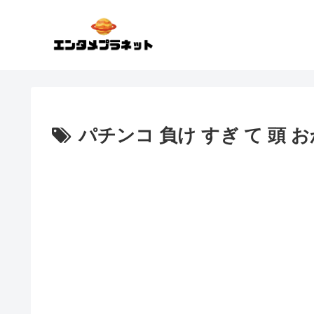
パチンコ 負け すぎ て 頭 