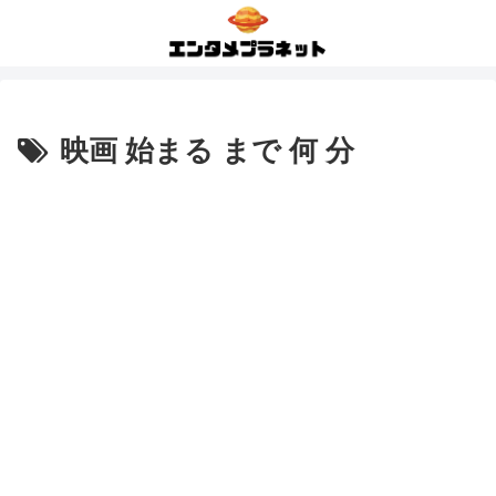
映画 始まる まで 何 分